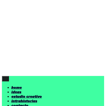
ideas
estudio creativo
intrahistorias
contacto
ideas
por encima de nuestras posibilidades.
yerno
/ estudio creativo ©
Follow Us
home
ideas
estudio creativo
intrahistorias
contacto