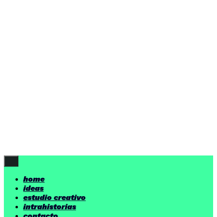
ideas
estudio creativo
intrahistorias
contacto
ideas
por encima de nuestras posibilidades.
yerno
/ estudio creativo ©
Follow Us
home
ideas
estudio creativo
intrahistorias
contacto