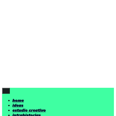
home
ideas
estudio creativo
intrahistorias
contacto
ideas
por encima de nuestras posibilidades.
yerno
/ estudio creativo ©
Follow Us
home
ideas
estudio creativo
intrahistorias