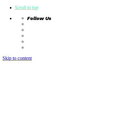
Scroll to top
Follow Us
Skip to content
home
ideas
estudio creativo
intrahistorias
contacto