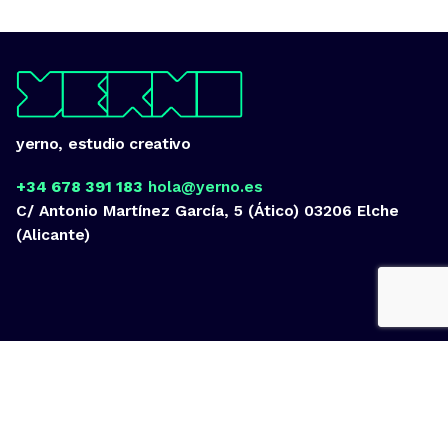
yerno, estudio creativo
+34 678 391 183
hola@yerno.es
C/ Antonio Martínez García, 5 (Ático)
03206 Elche
(Alicante)
Fb.
/
Ig.
/
Tw.
/
Vi.
/
Lk.