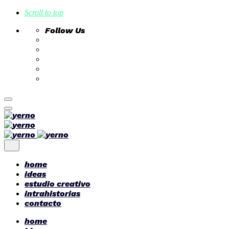
Scroll to top
Follow Us
Skip
to
content
home
ideas
estudio creativo
intrahistorias
contacto
home