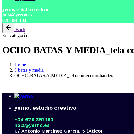
yerno, estudio creativo
hola@yerno.es
678 391 183
Back
Sin categoría
OCHO-BATAS-Y-MEDIA_tela-con
Home
8 batas y media
OCHO-BATAS-Y-MEDIA_tela-confeccion-bandera
yerno, estudio creativo
+34 678 391 183
hola@yerno.es
C/ Antonio Martínez García, 5 (Ático)