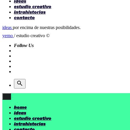
ideas
estudio creativo
intrahistorias
contacto
ideas
por encima de nuestras posibilidades.
yerno
/ estudio creativo ©
Follow Us
home
ideas
estudio creativo
intrahistorias
contacto