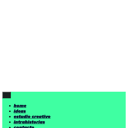
ideas
estudio creativo
intrahistorias
contacto
ideas
por encima de nuestras posibilidades.
yerno
/ estudio creativo ©
Follow Us
home
ideas
estudio creativo
intrahistorias
contacto