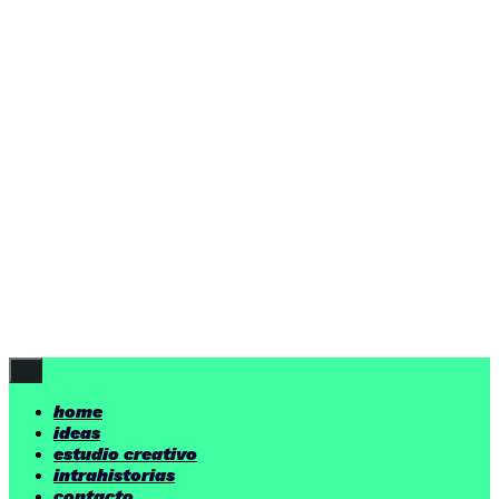
ideas
estudio creativo
intrahistorias
contacto
ideas
por encima de nuestras posibilidades.
yerno
/ estudio creativo ©
Follow Us
home
ideas
estudio creativo
intrahistorias
contacto