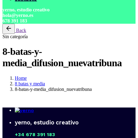
yerno, estudio creativo
hola@yerno.es
678 391 183
Back
Sin categoría
8-batas-y-
media_difusion_nuevatribuna
Home
8 batas y media
8-batas-y-media_difusion_nuevatribuna
yerno, estudio creativo
+34 678 391 183