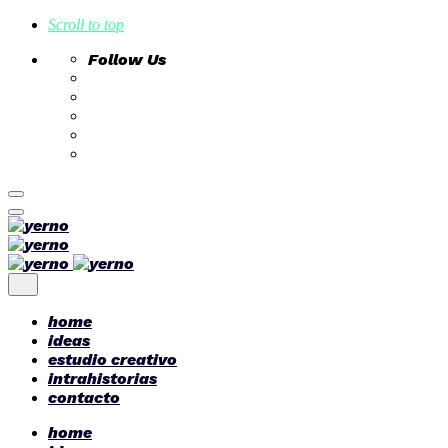
Scroll to top
Follow Us
Skip
to
content
home
ideas
estudio creativo
intrahistorias
contacto
home