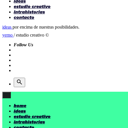
ideas
estudio creativo
intrahistorias
contacto
ideas
por encima de nuestras posibilidades.
yerno
/ estudio creativo ©
Follow Us
home
ideas
estudio creativo
intrahistorias
contacto