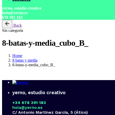
yerno, estudio creativo
hola@yerno.es
678 391 183
Back
Sin categoría
8-batas-y-media_cubo_B_
Home
8 batas y media
8-batas-y-media_cubo_B_
yerno, estudio creativo
+34 678 391 183
hola@yerno.es
C/ Antonio Martínez García, 5 (Ático)