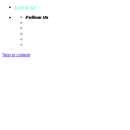
Scroll to top
Follow Us
Skip to content
home
ideas
estudio creativo
intrahistorias
contacto