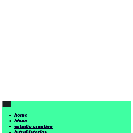
home
ideas
estudio creativo
intrahistorias
contacto
ideas
por encima de nuestras posibilidades.
yerno
/ estudio creativo ©
Follow Us
home
ideas
estudio creativo
intrahistorias