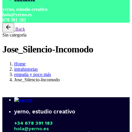
yerno, estudio creativo
hola@yerno.es
678 391 183
Back
Sin categoría
Jose_Silencio-Incomodo
Home
intrahistorias
empatía y poco más
Jose_Silencio-Incomodo
yerno, estudio creativo
+34 678 391 183
hola@yerno.es