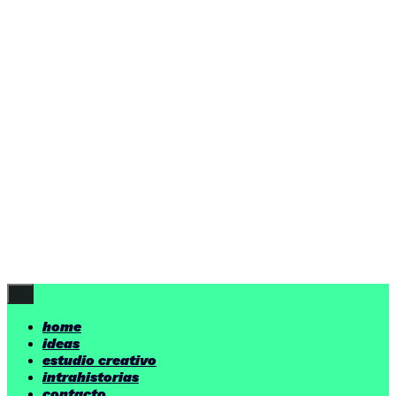
ideas
estudio creativo
intrahistorias
contacto
ideas
por encima de nuestras posibilidades.
yerno
/ estudio creativo ©
Follow Us
home
ideas
estudio creativo
intrahistorias
contacto