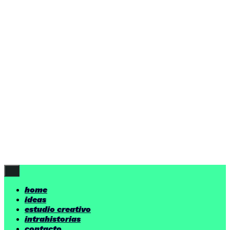
ideas
estudio creativo
intrahistorias
contacto
ideas
por encima de nuestras posibilidades.
yerno
/ estudio creativo ©
Follow Us
home
ideas
estudio creativo
intrahistorias
contacto