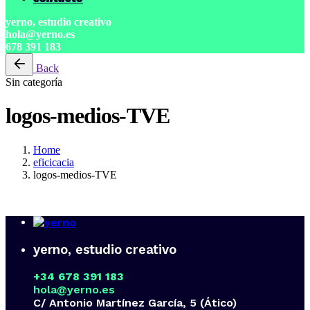
yerno, estudio creativo
hola@yerno.es
678 391 183
Back
Sin categoría
logos-medios-TVE
Home
eficicacia
logos-medios-TVE
yerno, estudio creativo
+34 678 391 183
hola@yerno.es
C/ Antonio Martínez García, 5 (Ático)