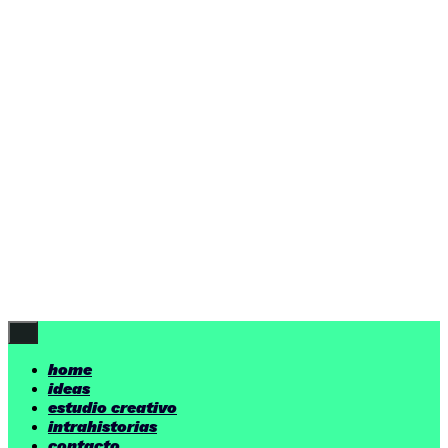
ideas
estudio creativo
intrahistorias
contacto
ideas
por encima de nuestras posibilidades.
yerno
/ estudio creativo ©
Follow Us
home
ideas
estudio creativo
intrahistorias
contacto