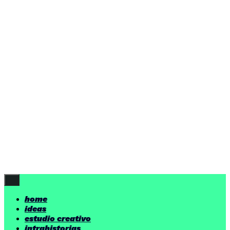
home
ideas
estudio creativo
intrahistorias
contacto
ideas
por encima de nuestras posibilidades.
yerno
/ estudio creativo ©
Follow Us
home
ideas
estudio creativo
intrahistorias