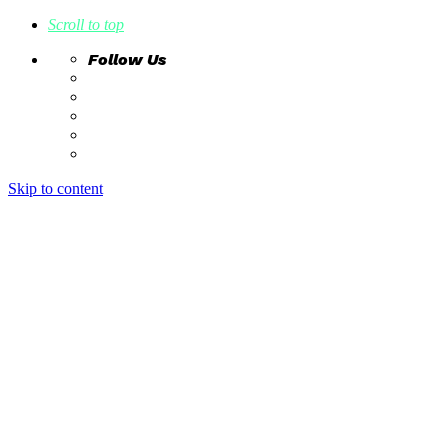
Scroll to top
Follow Us
Skip to content
home
ideas
estudio creativo
intrahistorias
contacto