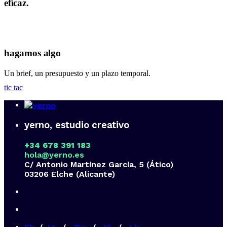
eficaz.
hagamos algo
grande
Un brief, un presupuesto y un plazo temporal.
tic tac
yerno, estudio creativo
+34 678 391 183
hola@yerno.es
C/ Antonio Martínez García, 5 (Ático)
03206 Elche (Alicante)