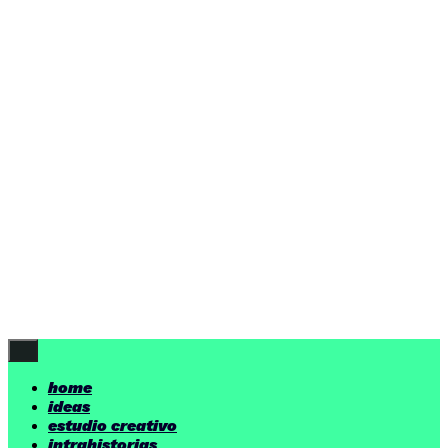
home
ideas
estudio creativo
intrahistorias
contacto
ideas
por encima de nuestras posibilidades.
yerno
/ estudio creativo ©
Follow Us
home
ideas
estudio creativo
intrahistorias