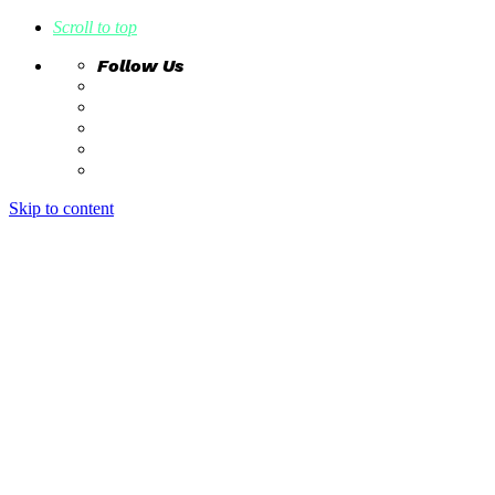
Scroll to top
Follow Us
Skip to content
home
ideas
estudio creativo
intrahistorias
contacto