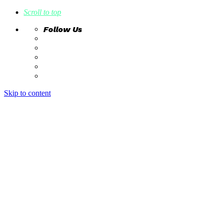
Scroll to top
Follow Us
Skip to content
home
ideas
estudio creativo
intrahistorias
contacto