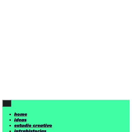
home
ideas
estudio creativo
intrahistorias
contacto
ideas
por encima de nuestras posibilidades.
yerno
/ estudio creativo ©
Follow Us
home
ideas
estudio creativo
intrahistorias