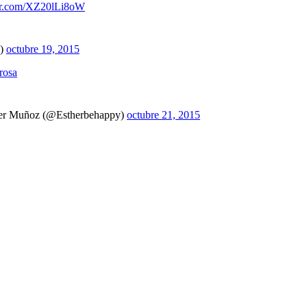
ter.com/XZ20lLi8oW
o)
octubre 19, 2015
rosa
r Muñoz (@Estherbehappy)
octubre 21, 2015