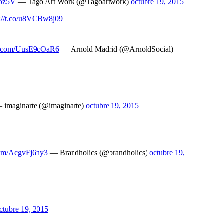
0oz5V
— Tago Art Work (@Tagoartwork)
octubre 19, 2015
p://t.co/u8VCBw8j09
er.com/UusE9cOaR6
— Arnold Madrid (@ArnoldSocial)
imaginarte (@imaginarte)
octubre 19, 2015
.com/AcgvFj6ny3
— Brandholics (@brandholics)
octubre 19,
ctubre 19, 2015