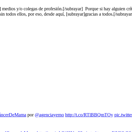
medios y/o colegas de profesión.[/subrayar] Porque si hay alguien críti
in todos ellos, por eso, desde aquí, [subrayar]gracias a todos.[/subrayar
áncerDeMama
por
@agenciayerno
http://t.co/RTlBBQmTOy
pic.twit