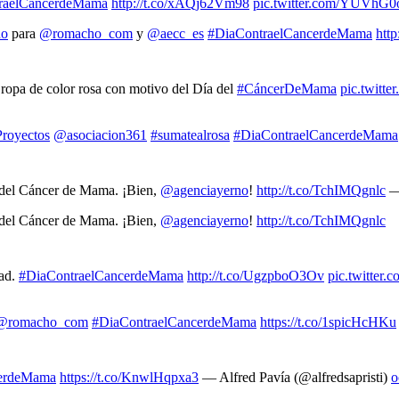
raelCancerdeMama
http://t.co/xAQj62Vm98
pic.twitter.com/YUVhG
no
para
@romacho_com
y
@aecc_es
#DiaContraelCancerdeMama
htt
 ropa de color rosa con motivo del Día del
#CáncerDeMama
pic.twitt
royectos
@asociacion361
#sumatealrosa
#DiaContraelCancerdeMama
a del Cáncer de Mama. ¡Bien,
@agenciayerno
!
http://t.co/TchIMQgnlc
— 
a del Cáncer de Mama. ¡Bien,
@agenciayerno
!
http://t.co/TchIMQgnlc
dad.
#DiaContraelCancerdeMama
http://t.co/UgzpboO3Ov
pic.twitter
@romacho_com
#DiaContraelCancerdeMama
https://t.co/1spicHcHKu
cerdeMama
https://t.co/KnwlHqpxa3
— Alfred Pavía (@alfredsapristi)
o