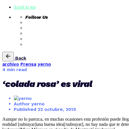
Scroll to top
Follow Us
Skip
Back
to
archivo
Prensa
yerno
content
4 min read
‘colada rosa’ es viral
Author
yerno
Published
22 octubre, 2015
Aunque no lo parezca, en muchas ocasiones esta profesión puede llegar
realidad [subrayar]una buena idea[/subrayar], no hay nada que te detenga