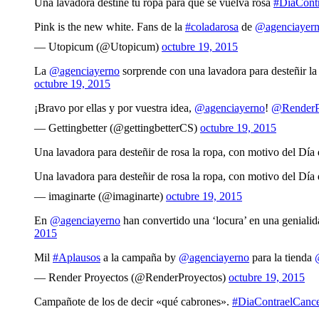
Una lavadora destiñe tu ropa para que se vuelva rosa
#DiaCont
Pink is the new white. Fans de la
#coladarosa
de
@agenciayer
— Utopicum (@Utopicum)
octubre 19, 2015
La
@agenciayerno
sorprende con una lavadora para desteñir la
octubre 19, 2015
¡Bravo por ellas y por vuestra idea,
@agenciayerno
!
@RenderP
— Gettingbetter (@gettingbetterCS)
octubre 19, 2015
Una lavadora para desteñir de rosa la ropa, con motivo del Dí
Una lavadora para desteñir de rosa la ropa, con motivo del Dí
— imaginarte (@imaginarte)
octubre 19, 2015
En
@agenciayerno
han convertido una ‘locura’ en una geniali
2015
Mil
#Aplausos
a la campaña by
@agenciayerno
para la tienda
— Render Proyectos (@RenderProyectos)
octubre 19, 2015
Campañote de los de decir «qué cabrones».
#DiaContraelCan