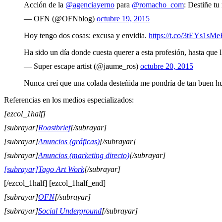
Acción de la
@agenciayerno
para
@romacho_com
: Destiñe tu
— OFN (@OFNblog)
octubre 19, 2015
Hoy tengo dos cosas: excusa y envidia.
https://t.co/3tEYs1sMe
Ha sido un día donde cuesta querer a esta profesión, hasta que l
— Super escape artist (@jaume_ros)
octubre 20, 2015
Nunca creí que una colada desteñida me pondría de tan buen 
Referencias en los medios especializados:
[ezcol_1half]
[subrayar]
Roastbrief
[/subrayar]
[subrayar]
Anuncios (gráficas)
[/subrayar]
[subrayar]
Anuncios (marketing directo)
[/subrayar]
[subrayar]Tago Art Work
[/subrayar]
[/ezcol_1half] [ezcol_1half_end]
[subrayar]
OFN
[/subrayar]
[subrayar]
Social Underground
[/subrayar]