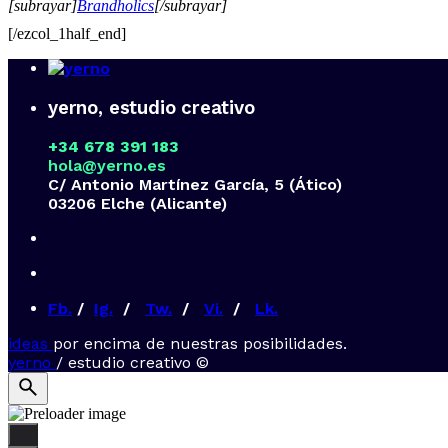
[subrayar]
Brandholics
[/subrayar]
[/ezcol_1half_end]
yerno, estudio creativo
+34 678 391 183
hola@yerno.es
C/ Antonio Martínez García, 5 (Ático)
03206 Elche (Alicante)
Fb.
/
Ig.
/
Tw.
/
Vi.
/
Lk.
ideas
por encima de nuestras posibilidades.
yerno
/ estudio creativo ©