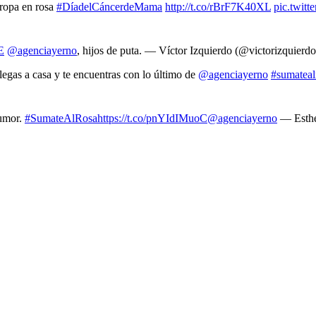
 ropa en rosa
#DíadelCáncerdeMama
http://t.co/rBrF7K40XL
pic.twit
E
@agenciayerno
, hijos de puta. — Víctor Izquierdo (@victorizquierd
legas a casa y te encuentras con lo último de
@agenciayerno
#sumateal
humor.
#SumateAlRosa
https://t.co/pnYIdIMuoC
@agenciayerno
— Esthe