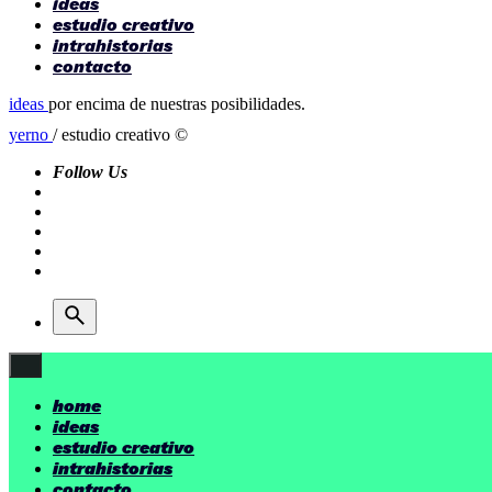
ideas
estudio creativo
intrahistorias
contacto
ideas
por encima de nuestras posibilidades.
yerno
/ estudio creativo ©
Follow Us
home
ideas
estudio creativo
intrahistorias
contacto