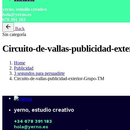
yerno, estudio creativo
hola@yerno.es
678 391 183
Back
Sin categoría
Circuito-de-vallas-publicidad-ex
Home
Publicidad
3 segundos para persuadirte
Circuito-de-vallas-publicidad-exterior-Grupo-TM
yerno, estudio creativo
+34 678 391 183
hola@yerno.es