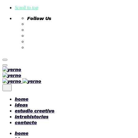
Scroll to top
Follow Us
Skip
to
content
home
ideas
estudio creativo
intrahistorias
contacto
home