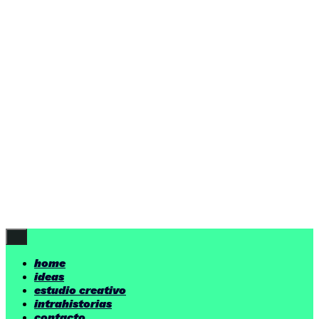
ideas
estudio creativo
intrahistorias
contacto
ideas
por encima de nuestras posibilidades.
yerno
/ estudio creativo ©
Follow Us
home
ideas
estudio creativo
intrahistorias
contacto