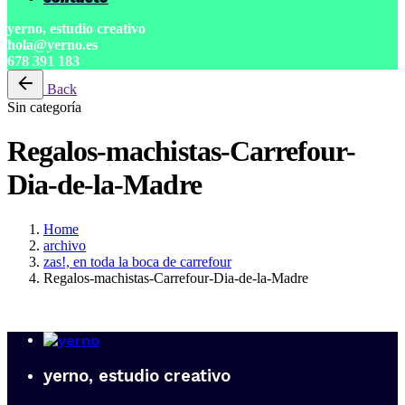
yerno, estudio creativo
hola@yerno.es
678 391 183
Back
Sin categoría
Regalos-machistas-Carrefour-
Dia-de-la-Madre
Home
archivo
zas!, en toda la boca de carrefour
Regalos-machistas-Carrefour-Dia-de-la-Madre
yerno, estudio creativo