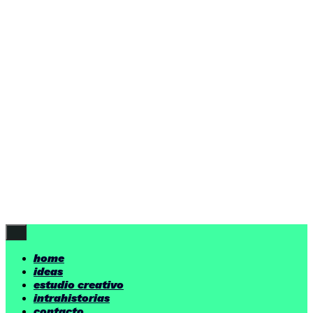
ideas
estudio creativo
intrahistorias
contacto
ideas
por encima de nuestras posibilidades.
yerno
/ estudio creativo ©
Follow Us
home
ideas
estudio creativo
intrahistorias
contacto