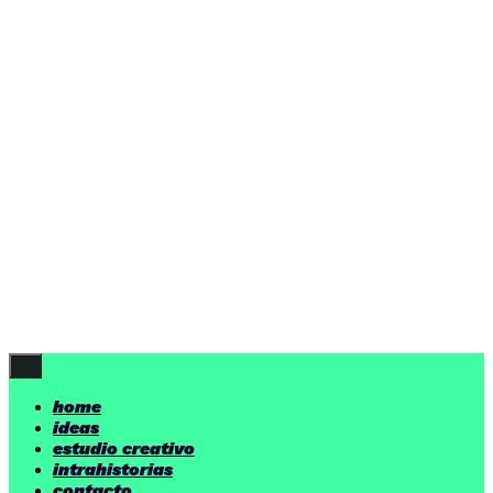
ideas
estudio creativo
intrahistorias
contacto
ideas
por encima de nuestras posibilidades.
yerno
/ estudio creativo ©
Follow Us
home
ideas
estudio creativo
intrahistorias
contacto