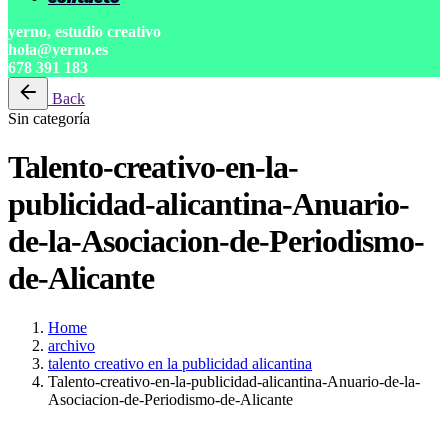
yerno, estudio creativo
hola@yerno.es
678 391 183
Back
Sin categoría
Talento-creativo-en-la-
publicidad-alicantina-Anuario-
de-la-Asociacion-de-Periodismo-
de-Alicante
Home
archivo
talento creativo en la publicidad alicantina
Talento-creativo-en-la-publicidad-alicantina-Anuario-de-la-
Asociacion-de-Periodismo-de-Alicante