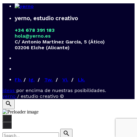
yerno, estudio creativo
+34 678 391 183
hola@yerno.es
C/ Antonio Martínez García, 5 (Ático)
03206 Elche (Alicante)
Fb.
/
Ig.
/
Tw.
/
Vi.
/
Lk.
ideas
por encima de nuestras posibilidades.
yerno
/ estudio creativo ©
Search
for