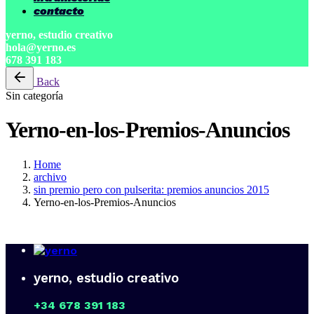
contacto
yerno, estudio creativo
hola@yerno.es
678 391 183
Back
Sin categoría
Yerno-en-los-Premios-Anuncios
Home
archivo
sin premio pero con pulserita: premios anuncios 2015
Yerno-en-los-Premios-Anuncios
yerno, estudio creativo
+34 678 391 183