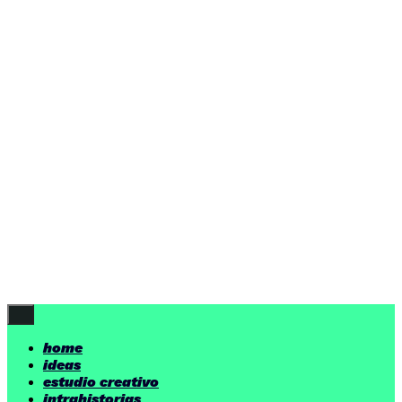
home
ideas
estudio creativo
intrahistorias
contacto
ideas
por encima de nuestras posibilidades.
yerno
/ estudio creativo ©
Follow Us
home
ideas
estudio creativo
intrahistorias