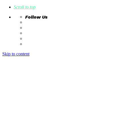
Scroll to top
Follow Us
Skip to content
home
ideas
estudio creativo
intrahistorias
contacto