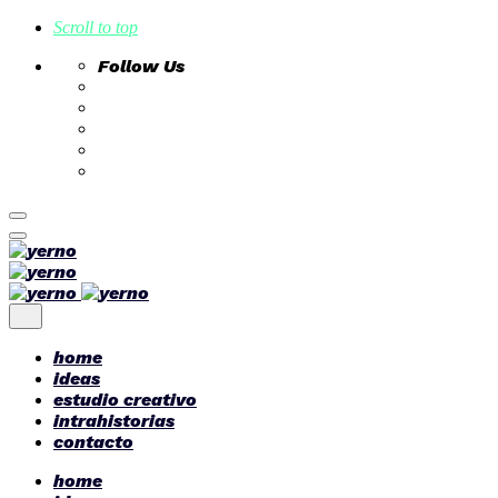
Scroll to top
Follow Us
Skip
to
content
home
ideas
estudio creativo
intrahistorias
contacto
home