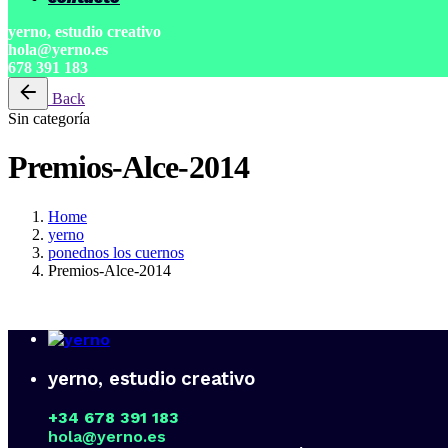
yerno, estudio creativo
hola@yerno.es
678 391 183
Back
Sin categoría
Premios-Alce-2014
Home
yerno
ponednos los cuernos
Premios-Alce-2014
yerno, estudio creativo
+34 678 391 183
hola@yerno.es