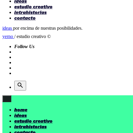
ideas
estudio creativo
intrahistorias
contacto
ideas
por encima de nuestras posibilidades.
yerno
/ estudio creativo ©
Follow Us
home
ideas
estudio creativo
intrahistorias
contacto