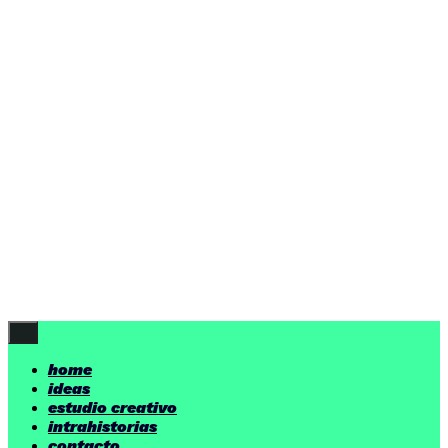
ideas
estudio creativo
intrahistorias
contacto
ideas
por encima de nuestras posibilidades.
yerno
/ estudio creativo ©
Follow Us
home
ideas
estudio creativo
intrahistorias
contacto