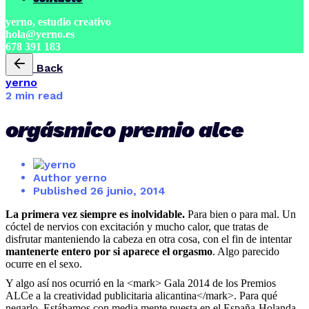
yerno, estudio creativo
hola@yerno.es
678 391 183
Back
yerno
2 min read
orgásmico premio alce
Author
yerno
Published
26 junio, 2014
La primera vez siempre es inolvidable.
Para bien o para mal. Un
cóctel de nervios con excitación y mucho calor, que tratas de
disfrutar manteniendo la cabeza en otra cosa, con el fin de intentar
mantenerte entero por si aparece el orgasmo
. Algo parecido
ocurre en el sexo.
Y algo así nos ocurrió en la <mark> Gala 2014 de los Premios
ALCe a la creatividad publicitaria alicantina</mark>. Para qué
negarlo. Estábamos con media mente puesta en el España-Holanda