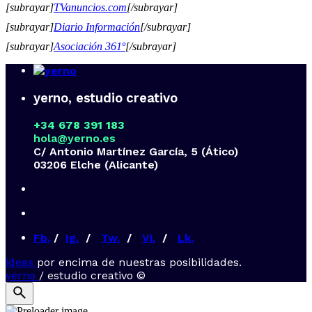
[subrayar]
TVanuncios.com
[/subrayar]
[subrayar]
Diario Información
[/subrayar]
[subrayar]
Asociación 361º
[/subrayar]
yerno, estudio creativo
+34 678 391 183
hola@yerno.es
C/ Antonio Martínez García, 5 (Ático)
03206 Elche (Alicante)
Fb.
/
Ig.
/
Tw.
/
Vi.
/
Lk.
ideas
por encima de nuestras posibilidades.
yerno
/ estudio creativo ©