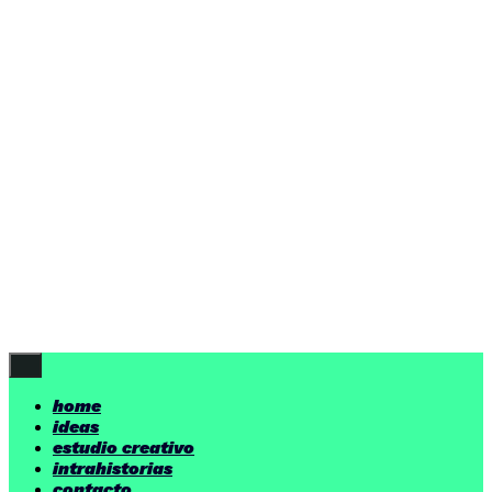
ideas
estudio creativo
intrahistorias
contacto
ideas
por encima de nuestras posibilidades.
yerno
/ estudio creativo ©
Follow Us
home
ideas
estudio creativo
intrahistorias
contacto