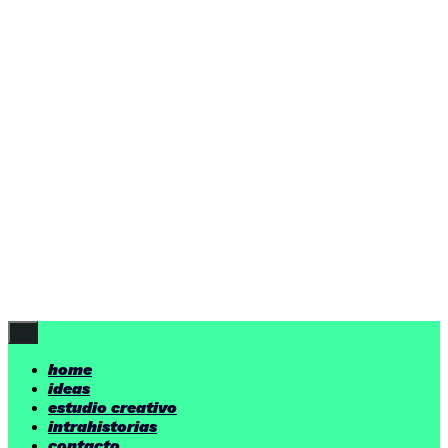
ideas
estudio creativo
intrahistorias
contacto
ideas
por encima de nuestras posibilidades.
yerno
/ estudio creativo ©
Follow Us
home
ideas
estudio creativo
intrahistorias
contacto