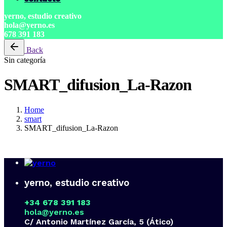
yerno, estudio creativo
hola@yerno.es
678 391 183
Back
Sin categoría
SMART_difusion_La-Razon
Home
smart
SMART_difusion_La-Razon
yerno, estudio creativo
+34 678 391 183
hola@yerno.es
C/ Antonio Martínez García, 5 (Ático)