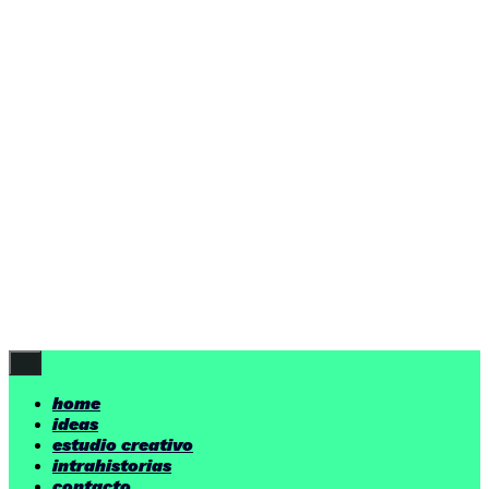
ideas
estudio creativo
intrahistorias
contacto
ideas
por encima de nuestras posibilidades.
yerno
/ estudio creativo ©
Follow Us
home
ideas
estudio creativo
intrahistorias
contacto