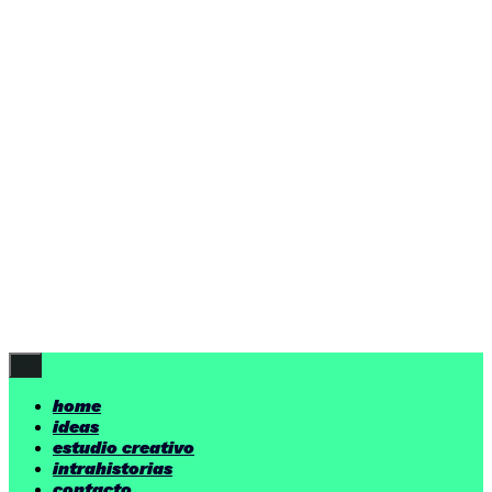
ideas
estudio creativo
intrahistorias
contacto
ideas
por encima de nuestras posibilidades.
yerno
/ estudio creativo ©
Follow Us
home
ideas
estudio creativo
intrahistorias
contacto