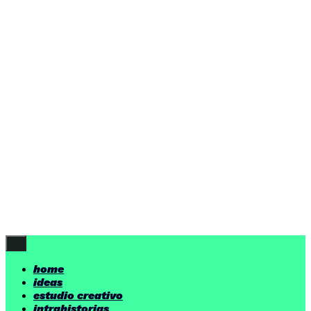
home
ideas
estudio creativo
intrahistorias
contacto
ideas
por encima de nuestras posibilidades.
yerno
/ estudio creativo ©
Follow Us
home
ideas
estudio creativo
intrahistorias