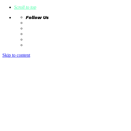
Scroll to top
Follow Us
Skip to content
home
ideas
estudio creativo
intrahistorias
contacto