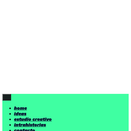
ideas
estudio creativo
intrahistorias
contacto
ideas
por encima de nuestras posibilidades.
yerno
/ estudio creativo ©
Follow Us
home
ideas
estudio creativo
intrahistorias
contacto