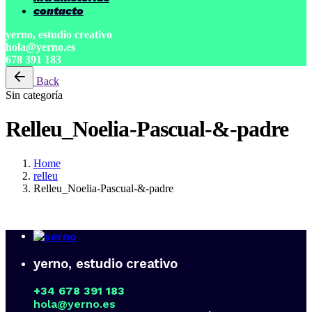
contacto
yerno, estudio creativo
hola@yerno.es
678 391 183
Back
Sin categoría
Relleu_Noelia-Pascual-&-padre
Home
relleu
Relleu_Noelia-Pascual-&-padre
yerno, estudio creativo
+34 678 391 183
hola@yerno.es