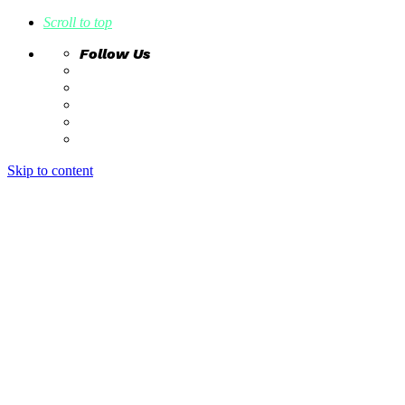
Scroll to top
Follow Us
Skip to content
home
ideas
estudio creativo
intrahistorias
contacto