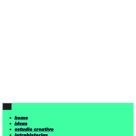
home
ideas
estudio creativo
intrahistorias
contacto
ideas
por encima de nuestras posibilidades.
yerno
/ estudio creativo ©
Follow Us
home
ideas
estudio creativo
intrahistorias