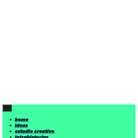
home
ideas
estudio creativo
intrahistorias
contacto
ideas
por encima de nuestras posibilidades.
yerno
/ estudio creativo ©
Follow Us
home
ideas
estudio creativo
intrahistorias