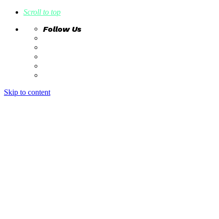
Scroll to top
Follow Us
Skip to content
home
ideas
estudio creativo
intrahistorias
contacto