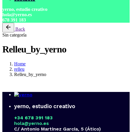
yerno, estudio creativo
hola@yerno.es
678 391 183
Back
Sin categoría
Relleu_by_yerno
Home
relleu
Relleu_by_yerno
yerno, estudio creativo
+34 678 391 183
hola@yerno.es
C/ Antonio Martínez García, 5 (Ático)