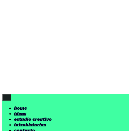
ideas
estudio creativo
intrahistorias
contacto
ideas
por encima de nuestras posibilidades.
yerno
/ estudio creativo ©
Follow Us
home
ideas
estudio creativo
intrahistorias
contacto