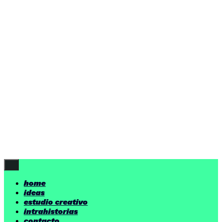
ideas
estudio creativo
intrahistorias
contacto
ideas
por encima de nuestras posibilidades.
yerno
/ estudio creativo ©
Follow Us
home
ideas
estudio creativo
intrahistorias
contacto