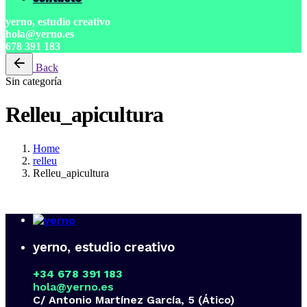
yerno, estudio creativo
hola@yerno.es
678 391 183
Back
Sin categoría
Relleu_apicultura
Home
relleu
Relleu_apicultura
yerno, estudio creativo
+34 678 391 183
hola@yerno.es
C/ Antonio Martínez García, 5 (Ático)