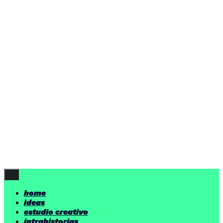
home
ideas
estudio creativo
intrahistorias
contacto
ideas
por encima de nuestras posibilidades.
yerno
/ estudio creativo ©
Follow Us
home
ideas
estudio creativo
intrahistorias