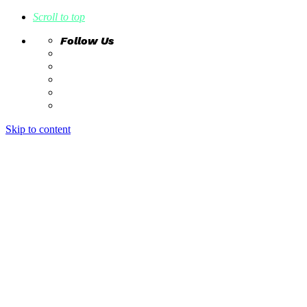
Scroll to top
Follow Us
Skip to content
home
ideas
estudio creativo
intrahistorias
contacto