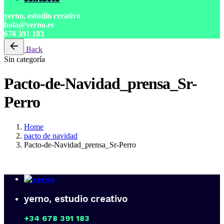
yerno, estudio creativo
hola@yerno.es
678 391 183
Back
Sin categoría
Pacto-de-Navidad_prensa_Sr-
Perro
Home
pacto de navidad
Pacto-de-Navidad_prensa_Sr-Perro
yerno, estudio creativo
+34 678 391 183