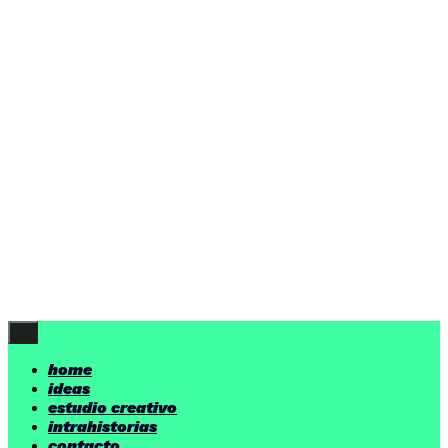
ideas
estudio creativo
intrahistorias
contacto
ideas
por encima de nuestras posibilidades.
yerno
/ estudio creativo ©
Follow Us
home
ideas
estudio creativo
intrahistorias
contacto