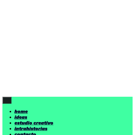
ideas
estudio creativo
intrahistorias
contacto
ideas
por encima de nuestras posibilidades.
yerno
/ estudio creativo ©
Follow Us
home
ideas
estudio creativo
intrahistorias
contacto