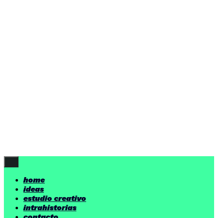
ideas
estudio creativo
intrahistorias
contacto
ideas
por encima de nuestras posibilidades.
yerno
/ estudio creativo ©
Follow Us
home
ideas
estudio creativo
intrahistorias
contacto