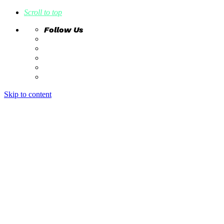
Scroll to top
Follow Us
Skip to content
home
ideas
estudio creativo
intrahistorias
contacto