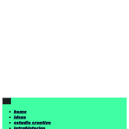
home
ideas
estudio creativo
intrahistorias
contacto
ideas
por encima de nuestras posibilidades.
yerno
/ estudio creativo ©
Follow Us
home
ideas
estudio creativo
intrahistorias