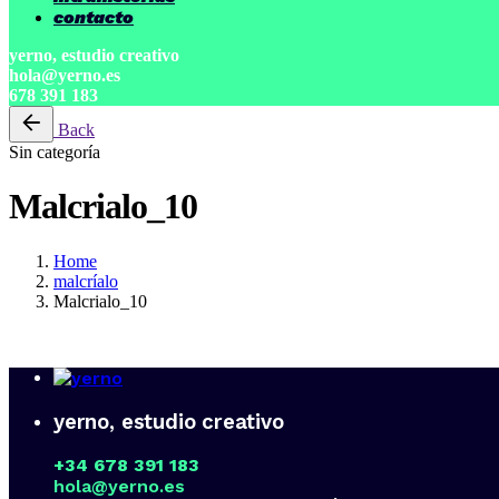
contacto
yerno, estudio creativo
hola@yerno.es
678 391 183
Back
Sin categoría
Malcrialo_10
Home
malcríalo
Malcrialo_10
yerno, estudio creativo
+34 678 391 183
hola@yerno.es