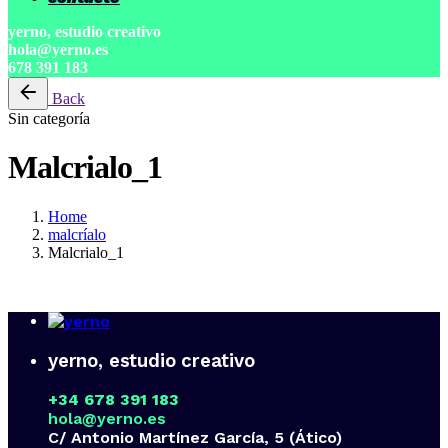
yerno, estudio creativo
hola@yerno.es
678 391 183
Back
Sin categoría
Malcrialo_1
Home
malcríalo
Malcrialo_1
yerno, estudio creativo
+34 678 391 183
hola@yerno.es
C/ Antonio Martínez García, 5 (Ático)