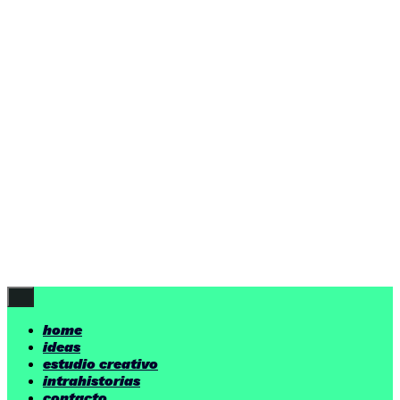
ideas
estudio creativo
intrahistorias
contacto
ideas
por encima de nuestras posibilidades.
yerno
/ estudio creativo ©
Follow Us
home
ideas
estudio creativo
intrahistorias
contacto