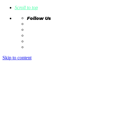
Scroll to top
Follow Us
Skip to content
home
ideas
estudio creativo
intrahistorias
contacto