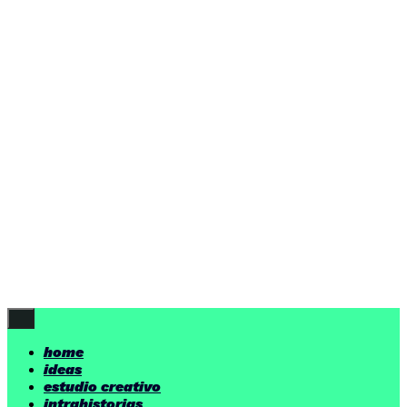
home
ideas
estudio creativo
intrahistorias
contacto
ideas
por encima de nuestras posibilidades.
yerno
/ estudio creativo ©
Follow Us
home
ideas
estudio creativo
intrahistorias