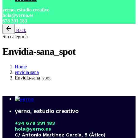
yerno, estudio creativo
hola@yerno.es
678 391 183
Back
Sin categoría
Envidia-sana_spot
Home
envidia sana
Envidia-sana_spot
yerno, estudio creativo
+34 678 391 183
hola@yerno.es
C/ Antonio Martínez García, 5 (Ático)