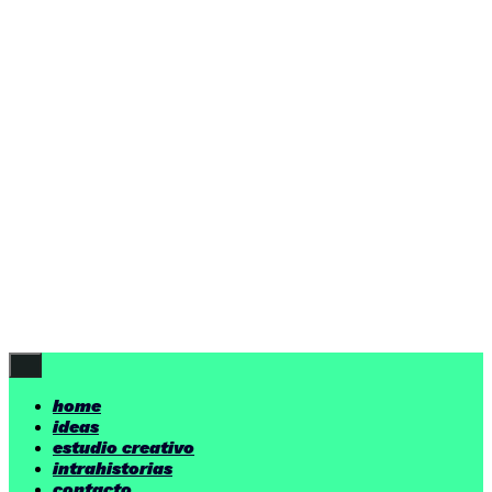
ideas
estudio creativo
intrahistorias
contacto
ideas
por encima de nuestras posibilidades.
yerno
/ estudio creativo ©
Follow Us
home
ideas
estudio creativo
intrahistorias
contacto