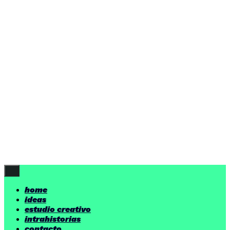
ideas
estudio creativo
intrahistorias
contacto
ideas
por encima de nuestras posibilidades.
yerno
/ estudio creativo ©
Follow Us
home
ideas
estudio creativo
intrahistorias
contacto