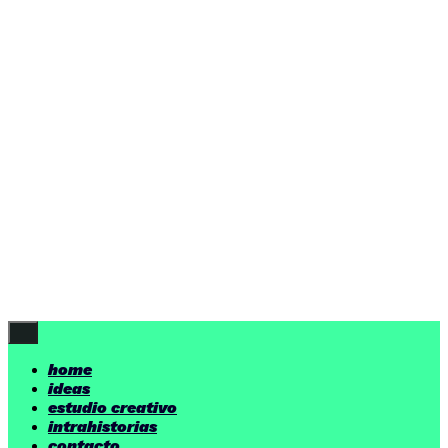
ideas
estudio creativo
intrahistorias
contacto
ideas
por encima de nuestras posibilidades.
yerno
/ estudio creativo ©
Follow Us
home
ideas
estudio creativo
intrahistorias
contacto