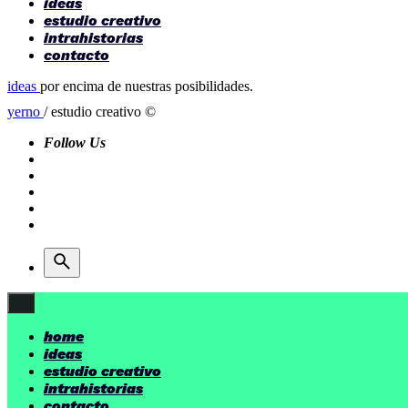
ideas
estudio creativo
intrahistorias
contacto
ideas
por encima de nuestras posibilidades.
yerno
/ estudio creativo ©
Follow Us
home
ideas
estudio creativo
intrahistorias
contacto