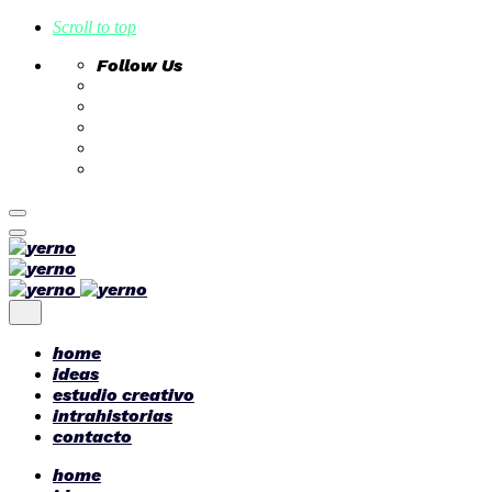
Scroll to top
Follow Us
Skip
to
content
home
ideas
estudio creativo
intrahistorias
contacto
home