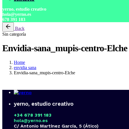
yerno, estudio creativo
hola@yerno.es
678 391 183
Back
Sin categoría
Envidia-sana_mupis-centro-Elche
Home
envidia sana
Envidia-sana_mupis-centro-Elche
yerno, estudio creativo
+34 678 391 183
hola@yerno.es
C/ Antonio Martínez García, 5 (Ático)