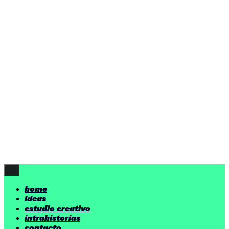
ideas
estudio creativo
intrahistorias
contacto
ideas
por encima de nuestras posibilidades.
yerno
/ estudio creativo ©
Follow Us
home
ideas
estudio creativo
intrahistorias
contacto