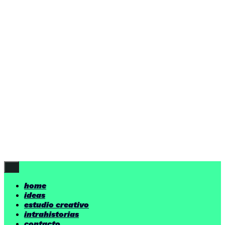
ideas
estudio creativo
intrahistorias
contacto
ideas
por encima de nuestras posibilidades.
yerno
/ estudio creativo ©
Follow Us
home
ideas
estudio creativo
intrahistorias
contacto