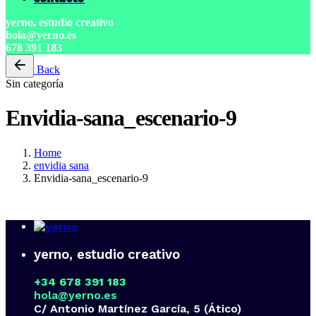
yerno, estudio creativo
hola@yerno.es
678 391 183
Back
Sin categoría
Envidia-sana_escenario-9
Home
envidia sana
Envidia-sana_escenario-9
yerno, estudio creativo
+34 678 391 183
hola@yerno.es
C/ Antonio Martínez García, 5 (Ático)