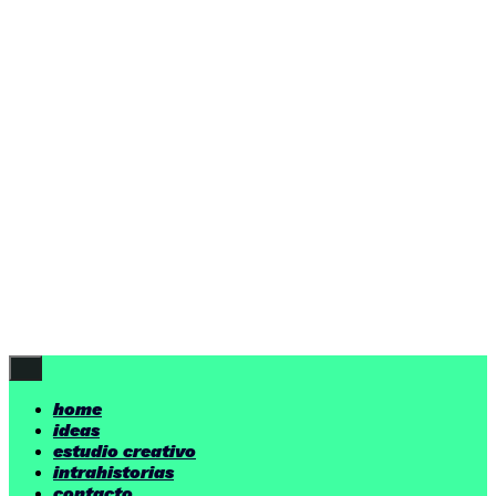
ideas
estudio creativo
intrahistorias
contacto
ideas
por encima de nuestras posibilidades.
yerno
/ estudio creativo ©
Follow Us
home
ideas
estudio creativo
intrahistorias
contacto