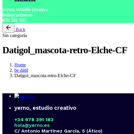
yerno, estudio creativo
hola@yerno.es
678 391 183
Back
Sin categoría
Datigol_mascota-retro-Elche-CF
Home
be dátil
Datigol_mascota-retro-Elche-CF
yerno, estudio creativo
+34 678 391 183
hola@yerno.es
C/ Antonio Martínez García, 5 (Ático)