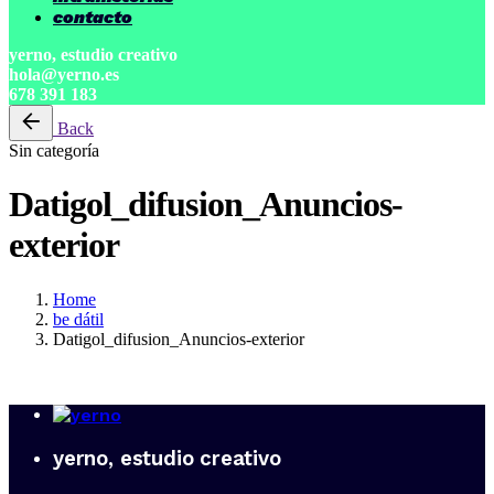
contacto
yerno, estudio creativo
hola@yerno.es
678 391 183
Back
Sin categoría
Datigol_difusion_Anuncios-
exterior
Home
be dátil
Datigol_difusion_Anuncios-exterior
yerno, estudio creativo