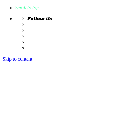
Scroll to top
Follow Us
Skip to content
home
ideas
estudio creativo
intrahistorias
contacto