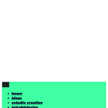
home
ideas
estudio creativo
intrahistorias
contacto
ideas
por encima de nuestras posibilidades.
yerno
/ estudio creativo ©
Follow Us
home
ideas
estudio creativo
intrahistorias